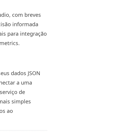
udio, com breves
cisão informada
is para integração
metrics.
seus dados JSON
onectar a uma
serviço de
mais simples
os ao