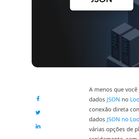
A menos que você j
dados
JSON
no
Loo
conexão direta com
dados
JSON no Loo
várias opções de 