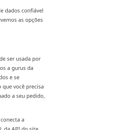
de dados confiável
revemos as opções
de ser usada por
os a gurus da
dos e se
o que você precisa
nado a seu pedido,
 conecta a
 da API do site.