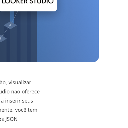
o, visualizar
udio não oferece
a inserir seus
mente, você tem
os JSON