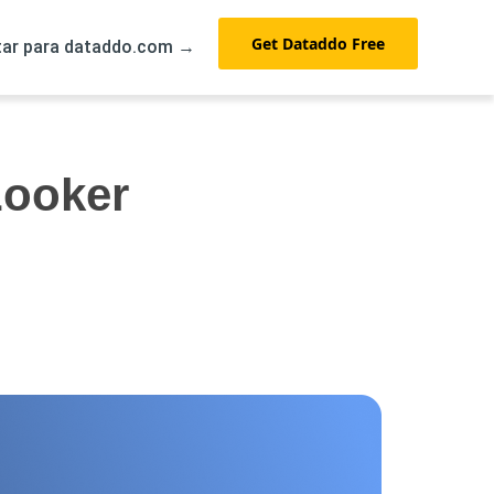
Get Dataddo Free
tar para dataddo.com →
ooker