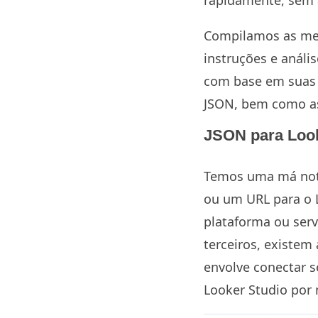
rapidamente, sem 
Compilamos as mel
instruções e anál
com base em suas 
JSON, bem como as
JSON para Look
Temos uma má notí
ou um URL para o 
plataforma ou serv
terceiros, existe
envolve conectar 
Looker Studio por